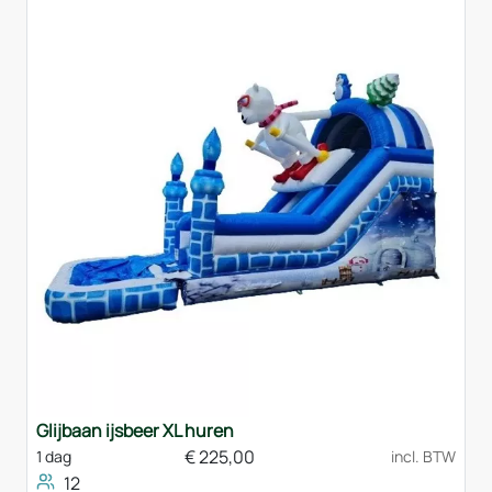
Glijbaan ijsbeer XL huren
€
225,00
1 dag
incl. BTW
12