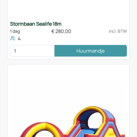
Stormbaan Sealife 18m
€
280,00
1 dag
incl. BTW
4
Huurmandje