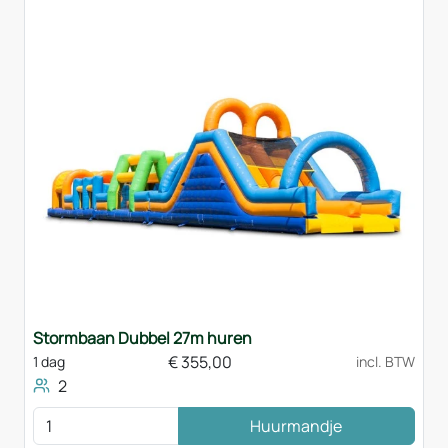
Stormbaan Dubbel 27m huren
€
355,00
1 dag
incl. BTW
2
Huurmandje