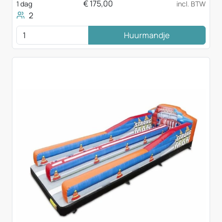
€
175,00
1 dag
incl. BTW
2
Huurmandje