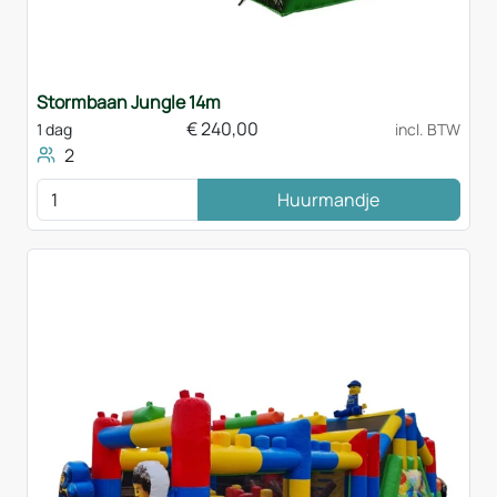
Stormbaan Jungle 14m
€
240,00
1 dag
incl. BTW
2
Huurmandje