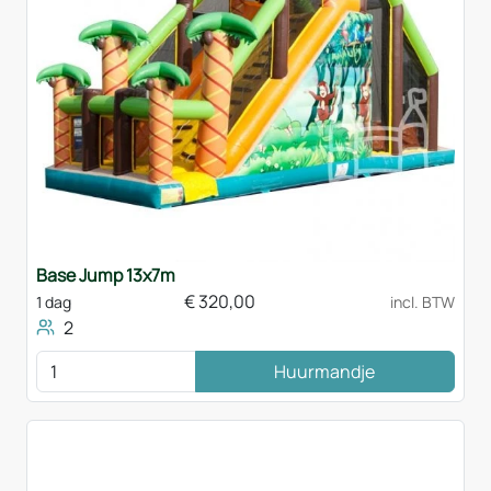
Base Jump 13x7m
€
320,00
1 dag
incl. BTW
2
Huurmandje