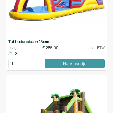
Tobbedansbaan 15x4m
€
285,00
1 dag
incl. BTW
2
Huurmandje