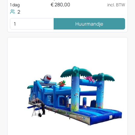
€
280,00
1 dag
incl. BTW
2
Huurmandje