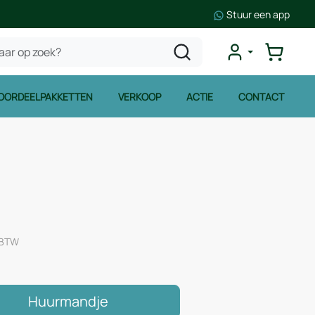
Stuur een app
OORDEELPAKKETTEN
VERKOOP
ACTIE
CONTACT
. BTW
Huurmandje