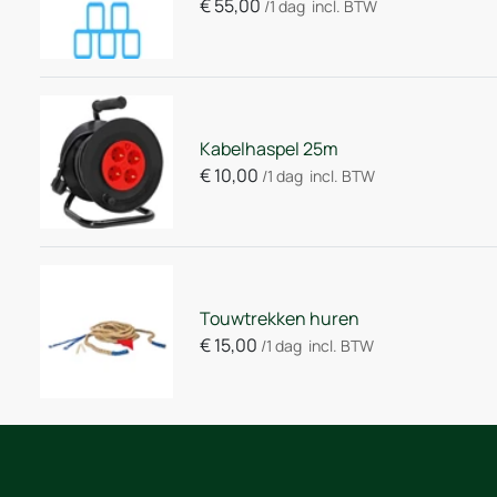
€
55,00
/1 dag
incl. BTW
Kabelhaspel 25m
€
10,00
/1 dag
incl. BTW
Touwtrekken huren
€
15,00
/1 dag
incl. BTW