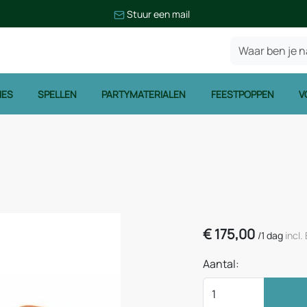
Stuur een mail
IES
SPELLEN
PARTYMATERIALEN
FEESTPOPPEN
V
€
175,00
/
1 dag
incl
Aantal: