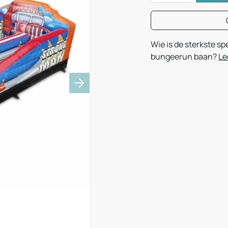
Wie is de sterkste sp
bungeerun baan?
Le
Next