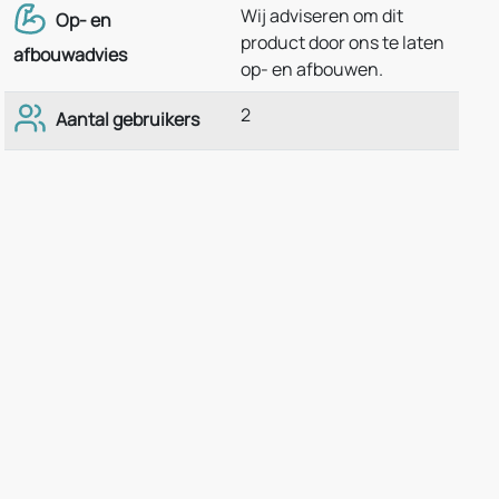
Wij adviseren om dit
Op- en
product door ons te laten
afbouwadvies
op- en afbouwen.
2
Aantal gebruikers