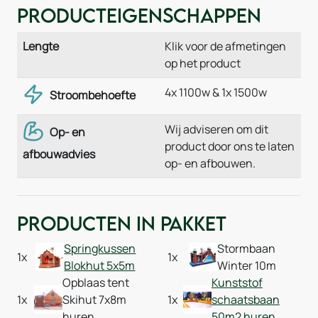
Producteigenschappen
Lengte
Klik voor de afmetingen
op het product
4x 1100w & 1x 1500w
Stroombehoefte
Wij adviseren om dit
Op- en
product door ons te laten
afbouwadvies
op- en afbouwen.
Producten in pakket
Springkussen
Stormbaan
1x
1x
Blokhut 5x5m
Winter 10m
Opblaas tent
Kunststof
1x
Skihut 7x8m
1x
schaatsbaan
huren
50m2 huren