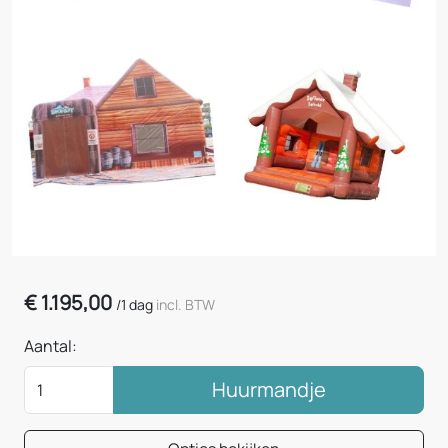
€
1.195,00
/
1 dag
incl. BTW
Aantal:
Huurmandje