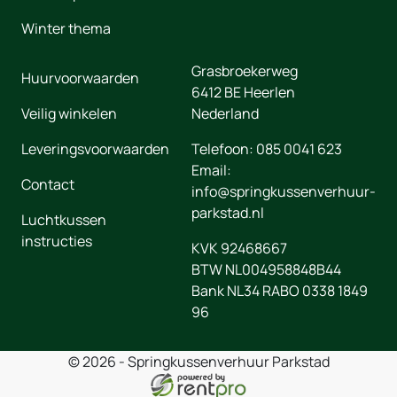
Winter thema
Grasbroekerweg
Huurvoorwaarden
6412 BE
Heerlen
Veilig winkelen
Nederland
Leveringsvoorwaarden
Telefoon:
085 0041 623
Email:
Contact
info@springkussenverhuur-
parkstad.nl
Luchtkussen
instructies
KVK 92468667
BTW NL004958848B44
Bank NL34 RABO 0338 1849
96
© 2026 - Springkussenverhuur Parkstad