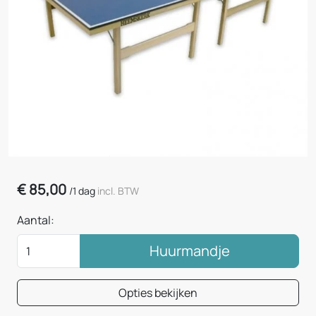
€
85,00
/
1 dag
incl. BTW
Aantal:
Huurmandje
Opties bekijken