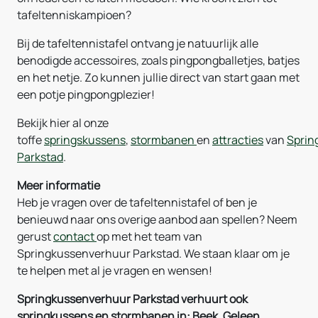
tafeltenniskampioen?
Bij de tafeltennistafel ontvang je natuurlijk alle
benodigde accessoires, zoals pingpongballetjes, batjes
en het netje. Zo kunnen jullie direct van start gaan met
een potje pingpongplezier!
Bekijk hier al onze
toffe
springskussens
,
stormbanen
en
attracties
van
Sprin
Parkstad
.
Meer informatie
Heb je vragen over de tafeltennistafel of ben je
benieuwd naar ons overige aanbod aan spellen? Neem
gerust
contact
op met het team van
Springkussenverhuur Parkstad. We staan klaar om je
te helpen met al je vragen en wensen!
Springkussenverhuur Parkstad verhuurt ook
springkussens en stormbanen in: Beek, Geleen,