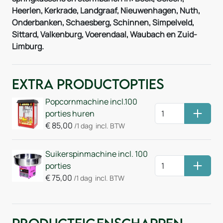
Heerlen, Kerkrade, Landgraaf, Nieuwenhagen, Nuth,
Onderbanken, Schaesberg, Schinnen, Simpelveld,
Sittard, Valkenburg, Voerendaal, Waubach en Zuid-
Limburg.
Extra Productopties
Popcornmachine incl.100
porties huren
Huurm
€
85,00
/1 dag
incl. BTW
Suikerspinmachine incl. 100
porties
Huurm
€
75,00
/1 dag
incl. BTW