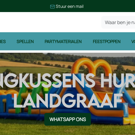
Stuur een mail
IES
SPELLEN
PARTYMATERIALEN
FEESTPOPPEN
V
NGKUSSENS HUR
LANDGRAAF
WHATSAPP ONS