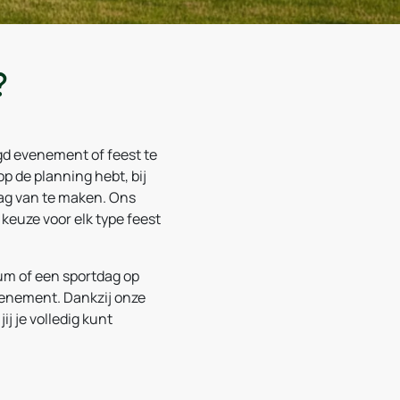
?
gd evenement of feest te
p de planning hebt, bij
dag van te maken. Ons
keuze voor elk type feest
rum of een sportdag op
venement. Dankzij onze
ij je volledig kunt