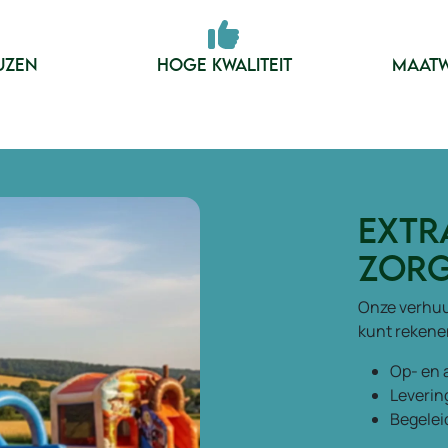
JZEN
HOGE KWALITEIT
MAATW
Extr
zorg
Onze verhuur
kunt rekene
Op- en 
Leverin
Begeleid