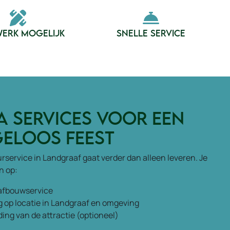
ERK MOGELIJK
SNELLE SERVICE
a services voor een
eloos feest
service in Landgraaf gaat verder dan alleen leveren. Je
n op:
afbouwservice
g op locatie in Landgraaf en omgeving
ing van de attractie (optioneel)