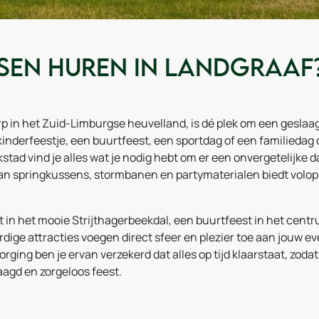
sen huren in Landgraaf
rp in het Zuid-Limburgse heuvelland, is dé plek om een geslaa
kinderfeestje, een buurtfeest, een sportdag of een familiedag o
tad vind je alles wat je nodig hebt om er een onvergetelijke 
an springkussens, stormbanen en partymaterialen biedt volop 
it in het mooie Strijthagerbeekdal, een buurtfeest in het cent
ge attracties voegen direct sfeer en plezier toe aan jouw e
ging ben je ervan verzekerd dat alles op tijd klaarstaat, zodat j
agd en zorgeloos feest.