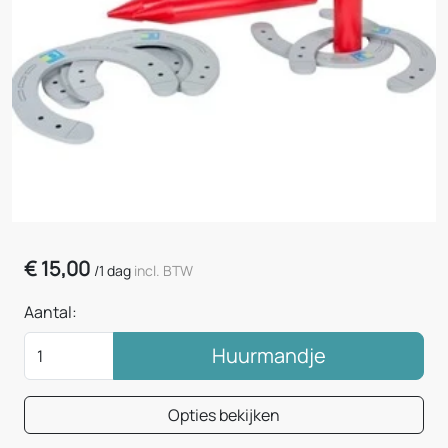
€
15,00
/
1 dag
incl. BTW
Aantal:
Huurmandje
Opties bekijken