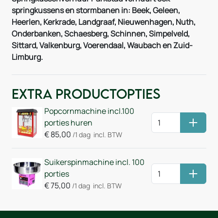
springkussens en stormbanen in: Beek, Geleen,
Heerlen, Kerkrade, Landgraaf, Nieuwenhagen, Nuth,
Onderbanken, Schaesberg, Schinnen, Simpelveld,
Sittard, Valkenburg, Voerendaal, Waubach en Zuid-
Limburg.
Extra Productopties
Popcornmachine incl.100
porties huren
Huurm
€
85,00
/1 dag
incl. BTW
Suikerspinmachine incl. 100
porties
Huurm
€
75,00
/1 dag
incl. BTW