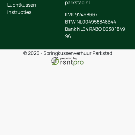
parkstad.nl
Luchtkussen
instructies
KVK 92468667
BTW NL004958848B44
Bank NL34 RABO 0338 1849
96
© 2026 - Springkussenverhuur Parkstad