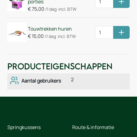
porties
Huurm
€
75,00
/1 dag
incl. BTW
Touwtrekken huren
Huurm
€
15,00
/1 dag
incl. BTW
Producteigenschappen
2
Aantal gebruikers
Springkussens
Route & informatie