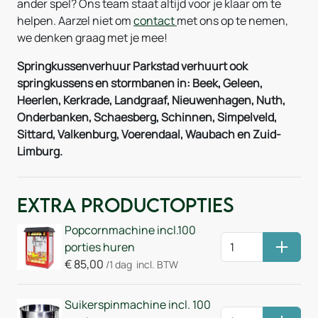
ander spel? Ons team staat altijd voor je klaar om te
helpen. Aarzel niet om
contact
met ons op te nemen,
we denken graag met je mee!
Springkussenverhuur Parkstad verhuurt ook
springkussens en stormbanen in: Beek, Geleen,
Heerlen, Kerkrade, Landgraaf, Nieuwenhagen, Nuth,
Onderbanken, Schaesberg, Schinnen, Simpelveld,
Sittard, Valkenburg, Voerendaal, Waubach en Zuid-
Limburg.
Extra Productopties
Popcornmachine incl.100
porties huren
Huurm
€
85,00
/1 dag
incl. BTW
Suikerspinmachine incl. 100