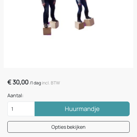
€
30,00
/
1 dag
incl. BTW
Aantal:
Huurmandje
Opties bekijken