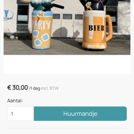
€
30,00
/
1 dag
incl. BTW
Aantal:
Huurmandje