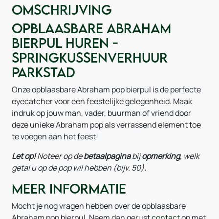
Omschrijving
Opblaasbare Abraham
bierpul huren -
Springkussenverhuur
Parkstad
Onze opblaasbare Abraham pop bierpul is de perfecte
eyecatcher voor een feestelijke gelegenheid. Maak
indruk op jouw man, vader, buurman of vriend door
deze unieke Abraham pop als verrassend element toe
te voegen aan het feest!
Let op!
Noteer
op de
betaalpagina
bij
opmerking
, welk
getal u op de pop wil hebben (bijv. 50)
.
Meer informatie
Mocht je nog vragen hebben over de opblaasbare
Abraham pop bierpul. Neem dan gerust
contact
op met